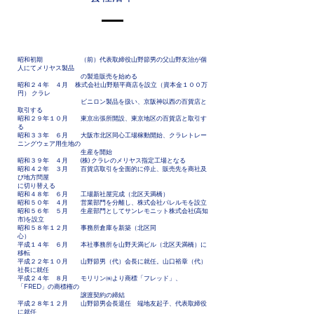
昭和初期 （前）代表取締役山野節男の父山野友治が個
人にてメリヤス製品
の製造販売を始める
昭和２４年 ４月 株式会社山野順平商店を設立（資本金１００万
円） クラレ
ビニロン製品を扱い、京阪神以西の百貨店と
取引する
昭和２９年１０月 東京出張所開設、東京地区の百貨店と取引す
る
昭和３３年 ６月 大阪市北区同心工場稼動開始、クラレトレー
ニングウェア用生地の
生産を開始
昭和３９年 ４月 (株) クラレのメリヤス指定工場となる
昭和４２年 ３月 百貨店取引を全面的に停止、販売先を商社及
び地方問屋
に切り替える
昭和４８年 ６月 工場新社屋完成（北区天満橋）
昭和５０年 ４月 営業部門を分離し、株式会社パレルモを設立
昭和５６年 ５月 生産部門としてサンレモニット株式会社(高知
市)を設立
昭和５８年１２月 事務所倉庫を新築（北区同
心）
平成１４年 ６月 本社事務所を山野天満ビル（北区天満橋）に
移転
平成２２年１０月 山野節男（代）会長に就任。山口裕章（代）
社長に就任
平成２４年 ８月 モリリン㈱より商標「フレッド」、
「FRED」の商標権の
譲渡契約の締結
平成２８年１２月 山野節男会長退任 端地友起子、代表取締役
に就任