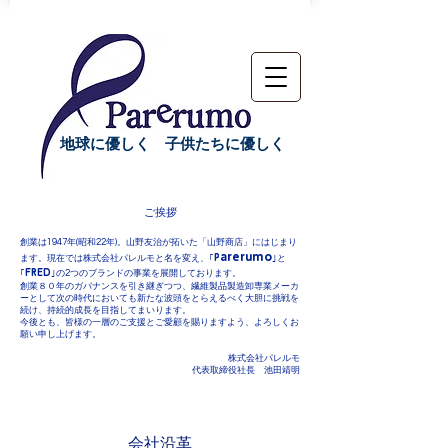
地球に優しく 子供たちに優しく
ご挨拶
創業は1947年(昭和22年)。山野友治が拓いた「山野商店」にはじまり
arerumo
P
ます。現在では株式会社パレルモと名を変え、｢
｣と
FRED
｢
｣の2つのブランドの事業を展開しております。
創業８０年のガバナンスを引き継ぎつつ、繊維製品製造卸専業メーカ
ーとして次の時代においても新たな波頭をとらえるべく大胆に挑戦を
続け、持続的成長を目指してまいります。
今後とも、皆様の一層のご支援とご愛顧を賜りますよう、よろしくお
願い申し上げます。
株式会社パレルモ
​代表取締役社長 池田靖明
会社沿革