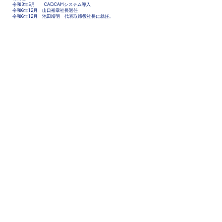
令和3年5月 CAD.CAMシステム導入
令和6年12月 山口裕章社長退任
令和6年12月 池田靖明 代表取締役社長に就任。
株式会社パレルモ
〒530-0042
大阪府大阪市北区天満橋1-5-14
TEL:
06-6353-3535
FAX:
06-6353-3539